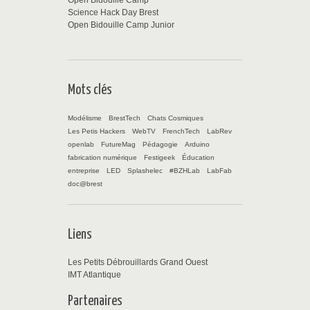
Science Hack Day Brest
Open Bidouille Camp Junior
Mots clés
Modélisme
BrestTech
Chats Cosmiques
Les Petis Hackers
WebTV
FrenchTech
LabRev
openlab
FutureMag
Pédagogie
Arduino
fabrication numérique
Festigeek
Éducation
entreprise
LED
Splashelec
#BZHLab
LabFab
doc@brest
Liens
Les Petits Débrouillards Grand Ouest
IMT Atlantique
Partenaires