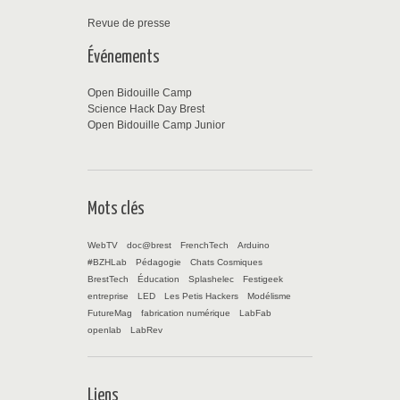
Revue de presse
Événements
Open Bidouille Camp
Science Hack Day Brest
Open Bidouille Camp Junior
Mots clés
WebTV
doc@brest
FrenchTech
Arduino
#BZHLab
Pédagogie
Chats Cosmiques
BrestTech
Éducation
Splashelec
Festigeek
entreprise
LED
Les Petis Hackers
Modélisme
FutureMag
fabrication numérique
LabFab
openlab
LabRev
Liens