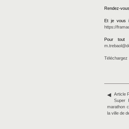
Rendez-vous l
Et je vous 
https://fra
Pour tout
m.trebaol@de
Téléchargez 
Article 
Super B
marathon cr
la ville de 