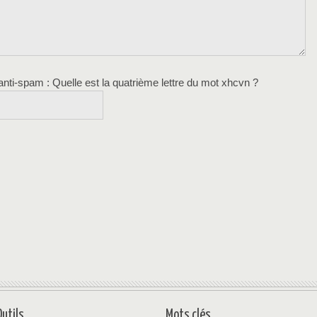
 anti-spam
: Quelle est la
quatrième
lettre du mot
xhcvn
?
Outils
Mots clés