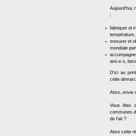
Aujourd’hui,
:
fabriquer et i
température, 
mesurer et ob
mondiale part
accompagner 
ami·e·s, famil
D’ici au pri
cette démarch
Alors, envie d
Vous êtes an
communes de 
de l’air ?
Alors cette r