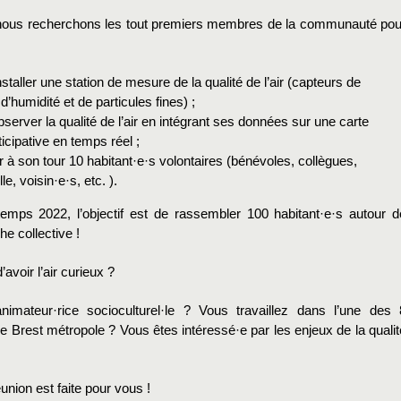
 nous recherchons les tout premiers membres de la communauté pou
nstaller une station de mesure de la qualité de l’air (capteurs de
d’humidité et de particules fines) ;
server la qualité de l’air en intégrant ses données sur une carte
icipative en temps réel ;
à son tour 10 habitant·e·s volontaires (bénévoles, collègues,
le, voisin·e·s, etc. ).
ntemps 2022, l’objectif est de rassembler 100 habitant·e·s autour d
e collective !
’avoir l’air curieux ?
imateur·rice socioculturel·le ? Vous travaillez dans l’une des 
Brest métropole ? Vous êtes intéressé·e par les enjeux de la qualit
éunion est faite pour vous !