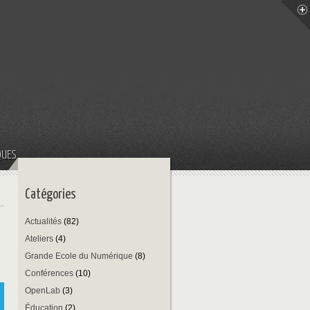
QUES
Catégories
Actualités
(82)
Ateliers
(4)
Grande Ecole du Numérique
(8)
Conférences
(10)
OpenLab
(3)
Éducation
(2)