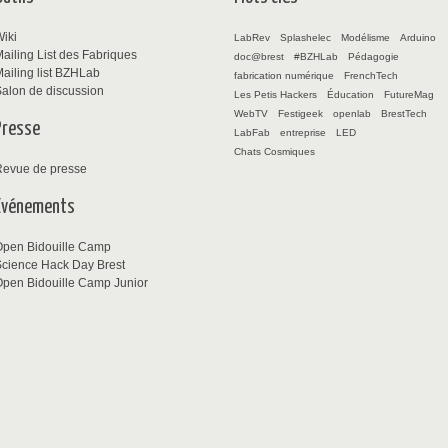
iki
LabRev
Splashelec
Modélisme
Arduino
ailing List des Fabriques
doc@brest
#BZHLab
Pédagogie
ailing list BZHLab
fabrication numérique
FrenchTech
alon de discussion
Les Petis Hackers
Éducation
FutureMag
WebTV
Festigeek
openlab
BrestTech
Presse
LabFab
entreprise
LED
Chats Cosmiques
Revue de presse
Événements
Open Bidouille Camp
cience Hack Day Brest
pen Bidouille Camp Junior