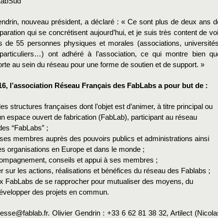
 LabSud
ndrin, nouveau président, a déclaré :
« Ce sont plus de deux ans d
éparation qui se concrétisent aujourd’hui, et je suis très content de voi
s de 55 personnes physiques et morales (associations, universités
 particuliers…) ont adhéré à l’association, ce qui montre bien qu
 forte au sein du réseau pour une forme de soutien et de support. »
6, l’association Réseau Français des FabLabs a pour but de :
s structures françaises dont l’objet est d’animer, à titre principal ou
n espace ouvert de fabrication (FabLab), participant au réseau
 des “FabLabs” ;
ses membres auprès des pouvoirs publics et administrations ainsi
es organisations en Europe et dans le monde ;
ompagnement, conseils et appui à ses membres ;
sur les actions, réalisations et bénéfices du réseau des Fablabs ;
x FabLabs de se rapprocher pour mutualiser des moyens, du
 développer des projets en commun.
esse@fablab.fr. Olivier Gendrin : +33 6 62 81 38 32, Artilect (Nicola