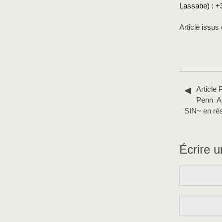
Lassabe) : +
Article issu
Article 
Penn Ar
SIN~ en ré
Écrire 