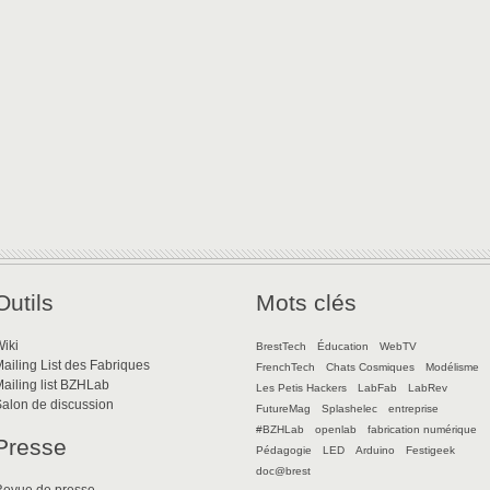
Outils
Mots clés
iki
BrestTech
Éducation
WebTV
ailing List des Fabriques
FrenchTech
Chats Cosmiques
Modélisme
ailing list BZHLab
Les Petis Hackers
LabFab
LabRev
alon de discussion
FutureMag
Splashelec
entreprise
#BZHLab
openlab
fabrication numérique
Presse
Pédagogie
LED
Arduino
Festigeek
doc@brest