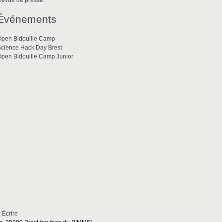
Revue de presse
Événements
Open Bidouille Camp
cience Hack Day Brest
pen Bidouille Camp Junior
-
Écrire