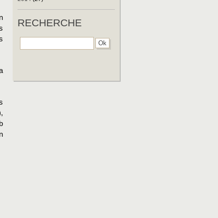
n
RECHERCHE
s
s
a
s
,
b
n