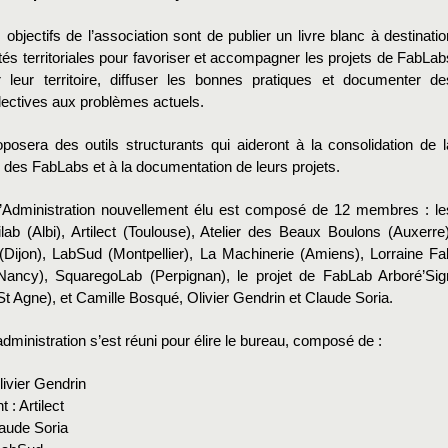
objectifs de l’association sont de publier un livre blanc à destinatio
ités territoriales pour favoriser et accompagner les projets de FabLab
 leur territoire, diffuser les bonnes pratiques et documenter de
lectives aux problèmes actuels.
osera des outils structurants qui aideront à la consolidation de l
es FabLabs et à la documentation de leurs projets.
’Administration nouvellement élu est composé de 12 membres : le
lab (Albi), Artilect (Toulouse), Atelier des Beaux Boulons (Auxerre)
 (Dijon), LabSud (Montpellier), La Machinerie (Amiens), Lorraine Fa
Nancy), SquaregoLab (Perpignan), le projet de FabLab Arboré’Sig
t Agne), et Camille Bosqué, Olivier Gendrin et Claude Soria.
administration s’est réuni pour élire le bureau, composé de :
livier Gendrin
 : Artilect
laude Soria