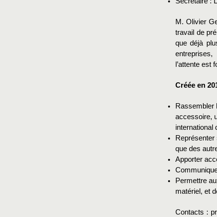
Secrétaire :
M. Olivier Ge
travail de pr
que déjà plu
entreprises,
l’attente est
Créée en 201
Rassembler le
accessoire, u
international
Représenter 
que des autr
Apporter acc
Communiquer 
Permettre au
matériel, et
Contacts : pr