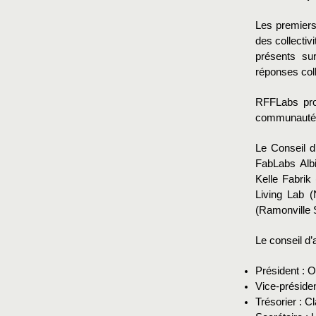
Les premiers 
des collectiv
présents sur
réponses col
RFFLabs prop
communauté d
Le Conseil d
FabLabs Albi
Kelle Fabrik
Living Lab (
(Ramonville S
Le conseil d’
Président : O
Vice-président
Trésorier : C