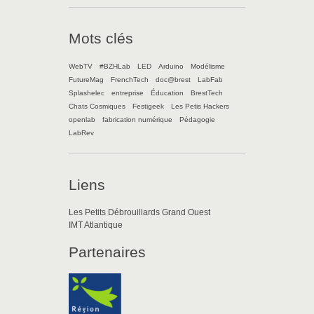
Mots clés
WebTV
#BZHLab
LED
Arduino
Modélisme
FutureMag
FrenchTech
doc@brest
LabFab
Splashelec
entreprise
Éducation
BrestTech
Chats Cosmiques
Festigeek
Les Petis Hackers
openlab
fabrication numérique
Pédagogie
LabRev
Liens
Les Petits Débrouillards Grand Ouest
IMT Atlantique
Partenaires