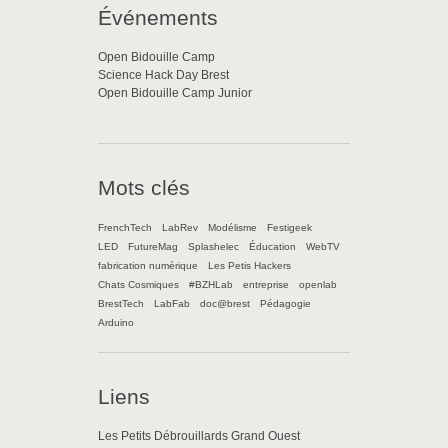
Événements
Open Bidouille Camp
Science Hack Day Brest
Open Bidouille Camp Junior
Mots clés
FrenchTech
LabRev
Modélisme
Festigeek
LED
FutureMag
Splashelec
Éducation
WebTV
fabrication numérique
Les Petis Hackers
Chats Cosmiques
#BZHLab
entreprise
openlab
BrestTech
LabFab
doc@brest
Pédagogie
Arduino
Liens
Les Petits Débrouillards Grand Ouest