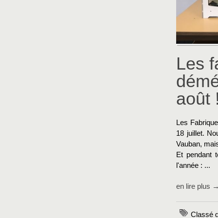
Les f
démén
août 
Les Fabriques
18 juillet. N
Vauban, mais
Et pendant t
l'année : ...
en lire plus 
Classé 