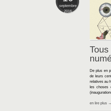
septembre
2016
Tous 
numé
De plus en p
de leurs cent
relatives au 
les choses 
(inaugurations
en lire plus 