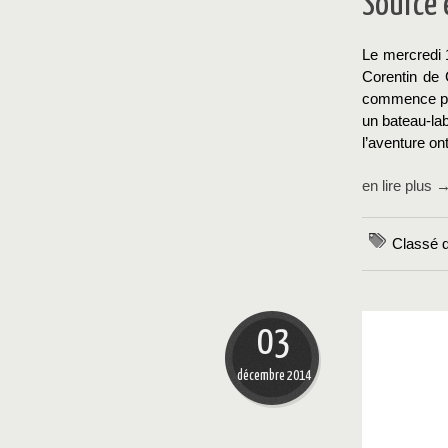
Source 
Le mercredi 
Corentin de 
commence par
un bateau-la
l’aventure ont
en lire plus 
Classé 
03
décembre 2014