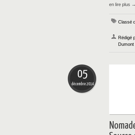
en lire plus 
Classé 
Rédigé p
Dumont
05
décembre 2014
Nomades