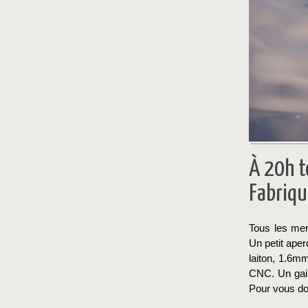
À 20h t
Fabriqu
Tous les mer
Un petit aper
laiton, 1.6mm
CNC. Un gain
Pour vous do