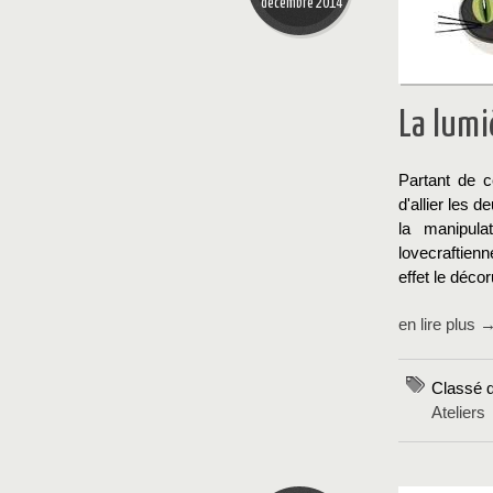
décembre 2014
La lumiè
Partant de 
d'allier les d
la manipul
lovecraftien
effet le déco
en lire plus 
Classé 
Ateliers