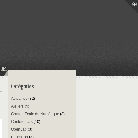
QUES
Catégories
Actualités
(82)
Ateliers
(4)
Grande Ecole du Numérique
(8)
Conférences
(10)
OpenLab
(3)
Éducation
(2)