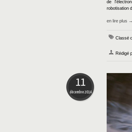
de l'électr
robotisation 
en lire plus 
Classé 
Rédigé p
11
décembre 2014