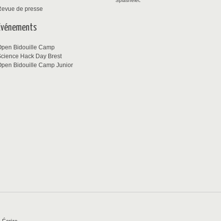
Splashelec
Revue de presse
Événements
Open Bidouille Camp
cience Hack Day Brest
pen Bidouille Camp Junior