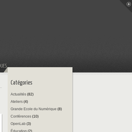
QUES
Catégories
Actualités
(82)
Ateliers
(4)
Grande Ecole du Numérique
(8)
Conférences
(10)
OpenLab
(3)
Éducation
(2)