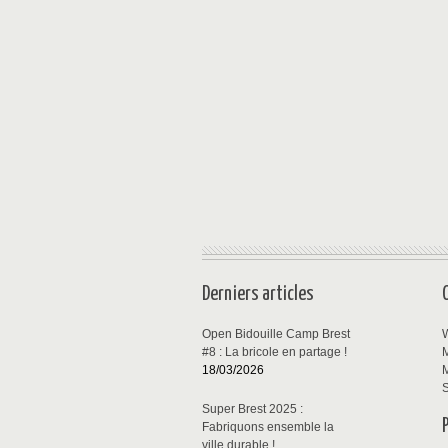
Derniers articles
Open Bidouille Camp Brest
W
#8 : La bricole en partage !
M
18/03/2026
M
S
Super Brest 2025 :
Fabriquons ensemble la
ville durable !