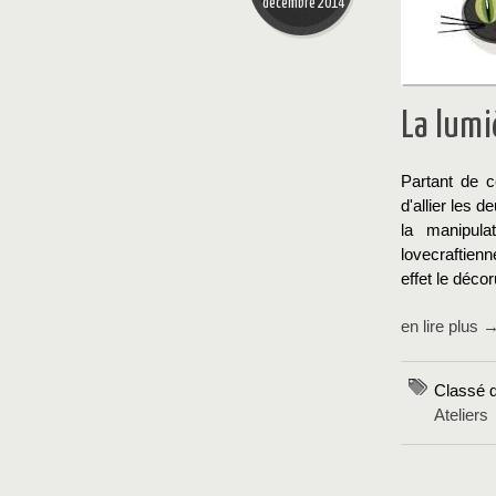
décembre 2014
La lumiè
Partant de 
d'allier les d
la manipul
lovecraftien
effet le déco
en lire plus 
Classé 
Ateliers