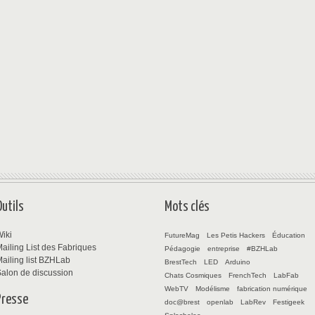
Outils
Mots clés
iki
FutureMag
Les Petis Hackers
Éducation
ailing List des Fabriques
Pédagogie
entreprise
#BZHLab
ailing list BZHLab
BrestTech
LED
Arduino
alon de discussion
Chats Cosmiques
FrenchTech
LabFab
WebTV
Modélisme
fabrication numérique
Presse
doc@brest
openlab
LabRev
Festigeek