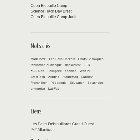
Open Bidouille Camp
Science Hack Day Brest
Open Bidouille Camp Junior
Mots clés
Modélisme
Les Petis Hackers
Chats Cosmiques
fabrication numérique
doc@brest
LED
#BZHLab
Festigeek
openlab
WebTV
BrestTech
Arduino
FutureMag
LabRev
FrenchTech
Pédagogie
Éducation
Splashelec
entreprise
LabFab
Liens
Les Petits Débrouillards Grand Ouest
IMT Atlantique