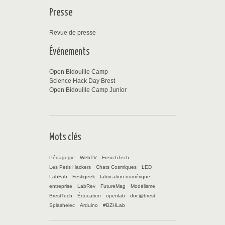
Presse
Revue de presse
Événements
Open Bidouille Camp
Science Hack Day Brest
Open Bidouille Camp Junior
Mots clés
Pédagogie
WebTV
FrenchTech
Les Petis Hackers
Chats Cosmiques
LED
LabFab
Festigeek
fabrication numérique
entreprise
LabRev
FutureMag
Modélisme
BrestTech
Éducation
openlab
doc@brest
Splashelec
Arduino
#BZHLab