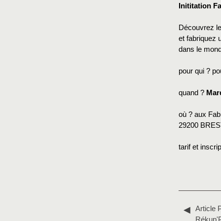
Inititation 
Découvrez le
et fabriquez 
dans le mond
pour qui ? po
quand ?
Mard
où ? aux Fab
29200 BRES
tarif et inscr
Article 
Rékup'P