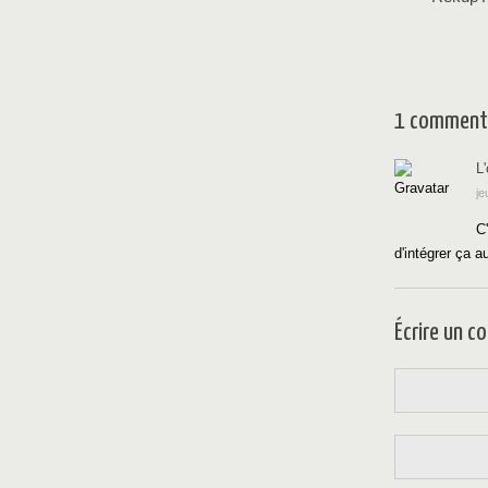
1 comment
L
je
C
d'intégrer ça 
Écrire un 