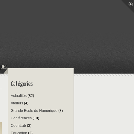
QUES
Catégories
Actualités
(82)
Ateliers
(4)
Grande Ecole du Numérique
(8)
Conférences
(10)
OpenLab
(3)
Éducation
(2)