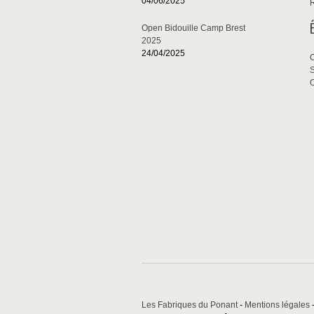
04/06/2025
Open Bidouille Camp Brest
2025
24/04/2025
S
O
Les Fabriques du Ponant
-
Mentions légales