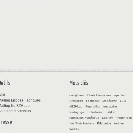
Outils
Mots clés
iki
doc@brest
Chats Cosmiques
openlab
ailing List des Fabriques
BrestTech
Festigeek
Modélisme
LED
ailing list BZHLab
#BZHLab
FutureMag
entreprise
alon de discussion
Pédagogie
Splashelec
LabFab
fabrication numérique
LabRev
FrenchTech
Presse
Les Petis Hackers
Éducation
Arduino
WebTV