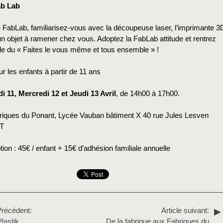
Fab Lab
 FabLab, familiarisez-vous avec la découpeuse laser, l’imprimante 3
un objet à ramener chez vous. Adoptez la FabLab attitude et rentrez
e du « Faites le vous même et tous ensemble » !
ur les enfants à partir de 11 ans
i 11, Mercredi 12 et Jeudi 13 Avril
, de 14h00 à 17h00.
riques du Ponant, Lycée Vauban bâtiment X 40 rue Jules Lesven
T
iption : 45€ / enfant + 15€ d’adhésion familiale annuelle
Précédent:
Article suivant:
lastik
De la fabrique aux Fabriques du