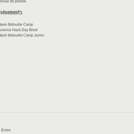
Revue de presse
Événements
Open Bidouille Camp
cience Hack Day Brest
pen Bidouille Camp Junior
-
Écrire