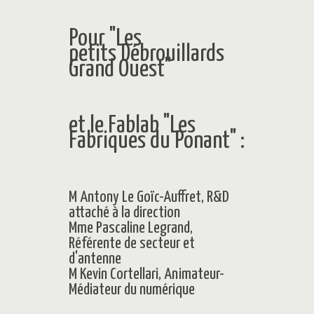
Pour "
Les
petits Débrouillards
Grand Ouest
"
et le Fablab "
Les
Fabriques du Ponant
" :
M Antony Le Goïc-Auffret, R&D
attaché à la direction
Mme Pascaline Legrand,
Référente de secteur et
d'antenne
M Kevin Cortellari, Animateur-
Médiateur du numérique