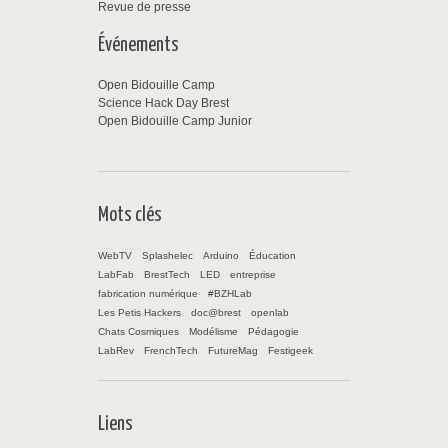
Revue de presse
Événements
Open Bidouille Camp
Science Hack Day Brest
Open Bidouille Camp Junior
Mots clés
WebTV
Splashelec
Arduino
Éducation
LabFab
BrestTech
LED
entreprise
fabrication numérique
#BZHLab
Les Petis Hackers
doc@brest
openlab
Chats Cosmiques
Modélisme
Pédagogie
LabRev
FrenchTech
FutureMag
Festigeek
Liens