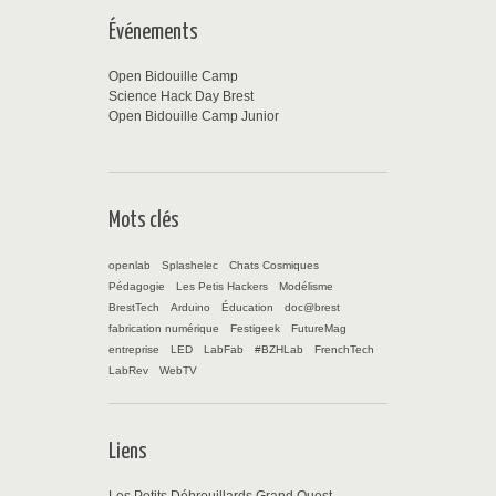
Événements
Open Bidouille Camp
Science Hack Day Brest
Open Bidouille Camp Junior
Mots clés
openlab
Splashelec
Chats Cosmiques
Pédagogie
Les Petis Hackers
Modélisme
BrestTech
Arduino
Éducation
doc@brest
fabrication numérique
Festigeek
FutureMag
entreprise
LED
LabFab
#BZHLab
FrenchTech
LabRev
WebTV
Liens