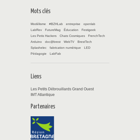
Mots clés
Modélisme
#BZHLab
entreprise
openlab
LabRev
FutureMag
Éducation
Festigeek
Les Petis Hackers
Chats Cosmiques
FrenchTech
Arduino
doc@brest
WebTV
BrestTech
Splashelec
fabrication numérique
LED
Pédagogie
LabFab
Liens
Les Petits Débrouillards Grand Ouest
IMT Atlantique
Partenaires