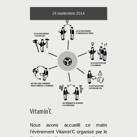
24
septembre 2014
Vitamin'C
Nous avons accueilli ce matin
l'événement Vitamin'C organisé par le