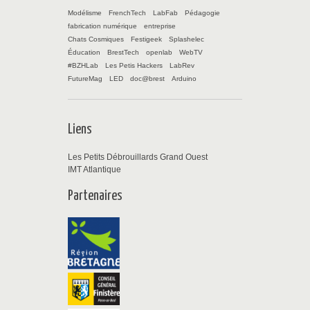
Modélisme
FrenchTech
LabFab
Pédagogie
fabrication numérique
entreprise
Chats Cosmiques
Festigeek
Splashelec
Éducation
BrestTech
openlab
WebTV
#BZHLab
Les Petis Hackers
LabRev
FutureMag
LED
doc@brest
Arduino
Liens
Les Petits Débrouillards Grand Ouest
IMT Atlantique
Partenaires