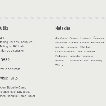
Outils
Mots clés
iki
doc@brest
Arduino
Festigeek
Éducation
ailing List des Fabriques
Modélisme
LabRev
LabFab
FrenchTech
ailing list BZHLab
openlab
entreprise
#BZHLab
alon de discussion
Chats Cosmiques
LED
Splashelec
Pédagogie
fabrication numérique
Presse
BrestTech
Les Petis Hackers
FutureMag
WebTV
Revue de presse
Événements
Open Bidouille Camp
cience Hack Day Brest
pen Bidouille Camp Junior