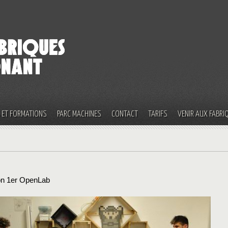
S ET FORMATIONS
PARC MACHINES
CONTACT
TARIFS
VENIR AUX FABRI
n 1er OpenLab