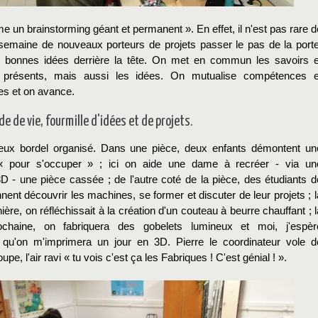
 un brainstorming géant et permanent ». En effet, il n'est pas rare d
semaine de nouveaux porteurs de projets passer le pas de la porte
 bonnes idées derrière la tête. On met en commun les savoirs e
re présents, mais aussi les idées. On mutualise compétences e
s et on avance.
de de vie, fourmille d'idées et de projets.
yeux bordel organisé. Dans une pièce, deux enfants démontent un
« pour s'occuper » ; ici on aide une dame à recréer - via un
D - une pièce cassée ; de l'autre coté de la pièce, des étudiants d
ent découvrir les machines, se former et discuter de leur projets ; l
ère, on réfléchissait à la création d'un couteau à beurre chauffant ; l
chaine, on fabriquera des gobelets lumineux et moi, j'espèr
 qu'on m'imprimera un jour en 3D. Pierre le coordinateur vole d
pe, l'air ravi « tu vois c'est ça les Fabriques ! C'est génial ! ».