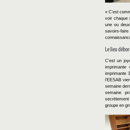
« C'est comme
voir chaque 
une ou deux
savoirs-fai
connaissance
Le lieu débor
C'est un jo
imprimante 
imprimante 3
l'EESAB vienn
semaine derni
semaine pro
secrètement
groupe en grou