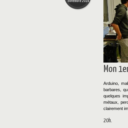
novembre 2014
Mon 1e
Arduino, ma
barbares, qu
quelques im
métaux, per
clairement i
20h.