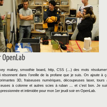
r OpenLab
key makey, smoothie board, http, CSS (…) des mots résolumen
i résonnent dans l'oreille de la profane que je suis. On ajoute à ç
primantes 3D, fraiseuses numériques, découpeuses laser, tours 
ceuses à colonne et autres scies à ruban … et c'est bon. Je sui
mpressionnée et intimidée pour mon 1er jeudi soir en OpenLab.