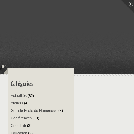
QUES
Catégories
Actualités
(82)
Ateliers
(4)
Grande Ecole du Numérique
(8)
Conférences
(10)
OpenLab
(3)
Éducation
(2)