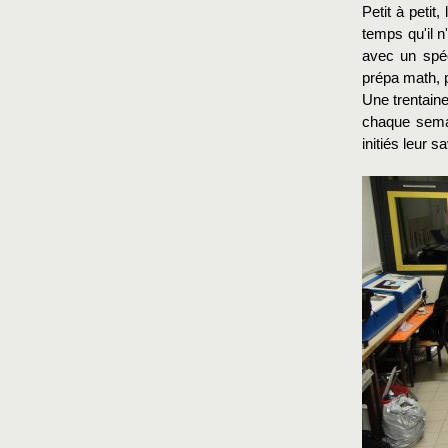
Petit à peti
temps qu'il n
avec un spéc
prépa math, 
Une trentaine
chaque semai
initiés leur sa