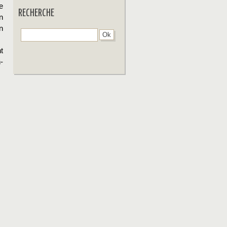
e
RECHERCHE
n
n
t
-