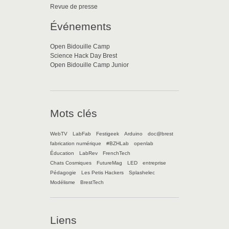
Revue de presse
Événements
Open Bidouille Camp
Science Hack Day Brest
Open Bidouille Camp Junior
Mots clés
WebTV
LabFab
Festigeek
Arduino
doc@brest
fabrication numérique
#BZHLab
openlab
Éducation
LabRev
FrenchTech
Chats Cosmiques
FutureMag
LED
entreprise
Pédagogie
Les Petis Hackers
Splashelec
Modélisme
BrestTech
Liens