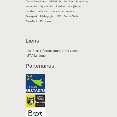
Chats Cosmiques
#BZHLab
Arduino
FutureMag
entreprise
Splashelec
LabFab
doc@brest
LabRev
fabrication numérique
openlab
Festigeek
Pédagogie
LED
FrenchTech
BrestTech
Éducation
Liens
Les Petits Débrouillards Grand Ouest
IMT Atlantique
Partenaires