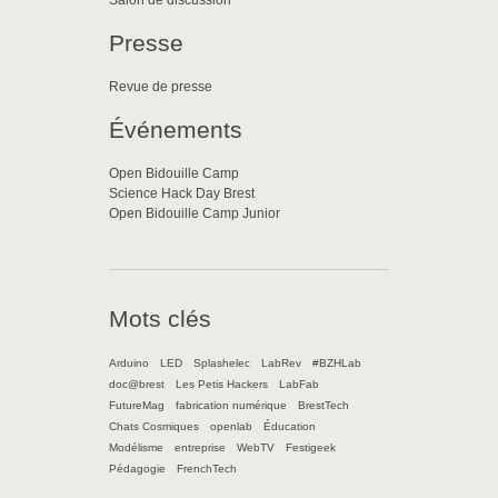
Salon de discussion
Presse
Revue de presse
Événements
Open Bidouille Camp
Science Hack Day Brest
Open Bidouille Camp Junior
Mots clés
Arduino
LED
Splashelec
LabRev
#BZHLab
doc@brest
Les Petis Hackers
LabFab
FutureMag
fabrication numérique
BrestTech
Chats Cosmiques
openlab
Éducation
Modélisme
entreprise
WebTV
Festigeek
Pédagogie
FrenchTech