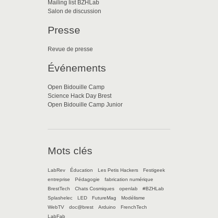
Mailing list BZHLab
Salon de discussion
Presse
Revue de presse
Événements
Open Bidouille Camp
Science Hack Day Brest
Open Bidouille Camp Junior
Mots clés
LabRev
Éducation
Les Petis Hackers
Festigeek
entreprise
Pédagogie
fabrication numérique
BrestTech
Chats Cosmiques
openlab
#BZHLab
Splashelec
LED
FutureMag
Modélisme
WebTV
doc@brest
Arduino
FrenchTech
LabFab