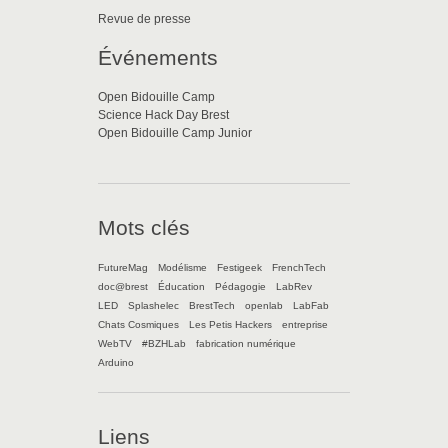
Revue de presse
Événements
Open Bidouille Camp
Science Hack Day Brest
Open Bidouille Camp Junior
Mots clés
FutureMag
Modélisme
Festigeek
FrenchTech
doc@brest
Éducation
Pédagogie
LabRev
LED
Splashelec
BrestTech
openlab
LabFab
Chats Cosmiques
Les Petis Hackers
entreprise
WebTV
#BZHLab
fabrication numérique
Arduino
Liens