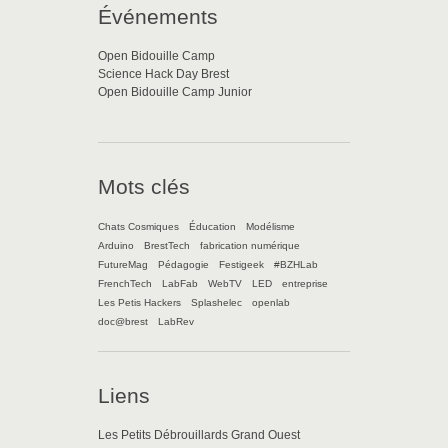
Événements
Open Bidouille Camp
Science Hack Day Brest
Open Bidouille Camp Junior
Mots clés
Chats Cosmiques
Éducation
Modélisme
Arduino
BrestTech
fabrication numérique
FutureMag
Pédagogie
Festigeek
#BZHLab
FrenchTech
LabFab
WebTV
LED
entreprise
Les Petis Hackers
Splashelec
openlab
doc@brest
LabRev
Liens
Les Petits Débrouillards Grand Ouest