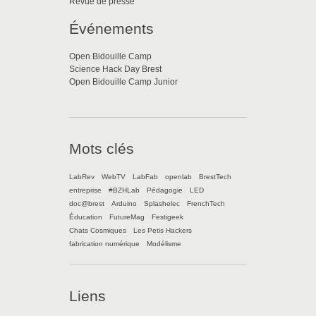
Revue de presse
Événements
Open Bidouille Camp
Science Hack Day Brest
Open Bidouille Camp Junior
Mots clés
LabRev
WebTV
LabFab
openlab
BrestTech
entreprise
#BZHLab
Pédagogie
LED
doc@brest
Arduino
Splashelec
FrenchTech
Éducation
FutureMag
Festigeek
Chats Cosmiques
Les Petis Hackers
fabrication numérique
Modélisme
Liens