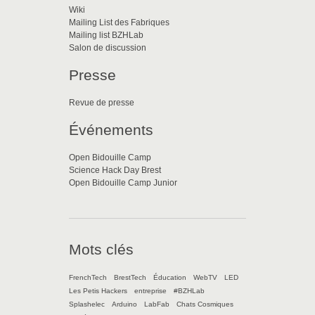
Wiki
Mailing List des Fabriques
Mailing list BZHLab
Salon de discussion
Presse
Revue de presse
Événements
Open Bidouille Camp
Science Hack Day Brest
Open Bidouille Camp Junior
Mots clés
FrenchTech
BrestTech
Éducation
WebTV
LED
Les Petis Hackers
entreprise
#BZHLab
Splashelec
Arduino
LabFab
Chats Cosmiques