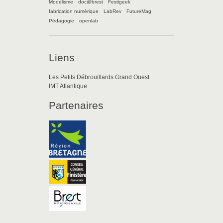
Modélisme
doc@brest
Festigeek
fabrication numérique
LabRev
FutureMag
Pédagogie
openlab
Liens
Les Petits Débrouillards Grand Ouest
IMT Atlantique
Partenaires