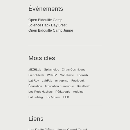
Événements
Open Bidouille Camp
Science Hack Day Brest
Open Bidouille Camp Junior
Mots clés
#BZHLab
Splashelec
Chats Cosmiques
FrenchTech
WebTV
Modélisme
openlab
LabRev
LabFab
entreprise
Festigeek
Éducation
fabrication numérique
BrestTech
Les Petis Hackers
Pédagogie
Arduino
FutureMag
doc@brest
LED
Liens