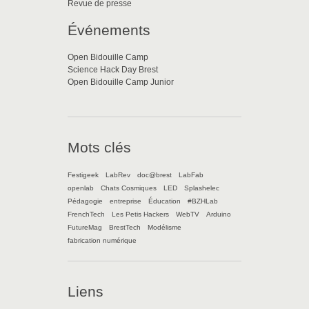
Revue de presse
Événements
Open Bidouille Camp
Science Hack Day Brest
Open Bidouille Camp Junior
Mots clés
Festigeek
LabRev
doc@brest
LabFab
openlab
Chats Cosmiques
LED
Splashelec
Pédagogie
entreprise
Éducation
#BZHLab
FrenchTech
Les Petis Hackers
WebTV
Arduino
FutureMag
BrestTech
Modélisme
fabrication numérique
Liens