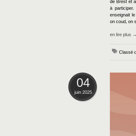
de Brest et 
à participer
enseignait le
on coud, on 
en lire plus 
Classé d
04
juin 2025