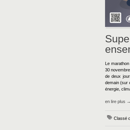
Super
ensem
Le marathon 
30 novembre 
de deux jour
demain (sur 
énergie, clima
en lire plus 
Classé d