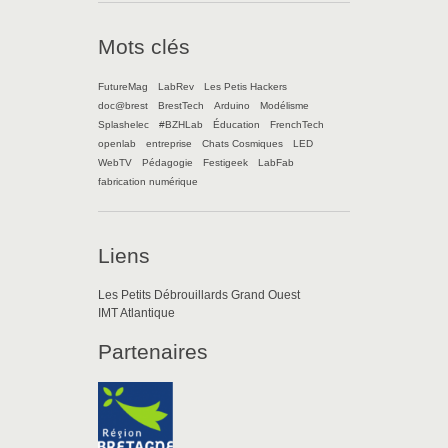
Mots clés
FutureMag
LabRev
Les Petis Hackers
doc@brest
BrestTech
Arduino
Modélisme
Splashelec
#BZHLab
Éducation
FrenchTech
openlab
entreprise
Chats Cosmiques
LED
WebTV
Pédagogie
Festigeek
LabFab
fabrication numérique
Liens
Les Petits Débrouillards Grand Ouest
IMT Atlantique
Partenaires