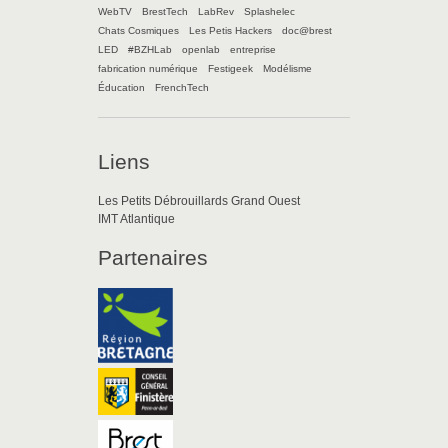
WebTV
BrestTech
LabRev
Splashelec
Chats Cosmiques
Les Petis Hackers
doc@brest
LED
#BZHLab
openlab
entreprise
fabrication numérique
Festigeek
Modélisme
Éducation
FrenchTech
Liens
Les Petits Débrouillards Grand Ouest
IMT Atlantique
Partenaires