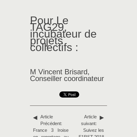
Pour Le
TAG29,
incubateur de
projets
collectifs
:
M Vincent Brisard,
Conseiller coordinateur
Article
Article
Précédent:
suivant:
France 3 Iroise
Suivez les