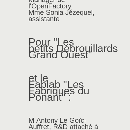
l'OpenFactory
Mme Sonia Jézequel,
assistante
Pour "
Les
petits Débrouillards
Grand Ouest
"
et le
Fablab "
Les
Fabriques du
Ponant
" :
M Antony Le Goïc-
Auffret, R&D attaché à