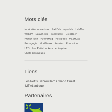
Mots clés
fabrication numérique
LabFab
openlab
LabRev
WebTV
Splashelec
doc@brest
BrestTech
FrenchTech
FutureMag
Festigeek
#BZHLab
Pédagogie
Modélisme
Arduino
Éducation
LED
Les Petis Hackers
entreprise
Chats Cosmiques
Liens
Les Petits Débrouillards Grand Ouest
IMT Atlantique
Partenaires