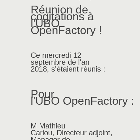
Réunion de
cogitations à
l'UBO
OpenFactory !
Ce mercredi 12
septembre de l'an
2018, s'étaient réunis :
Pour
l'UBO
OpenFactory
:
M Mathieu
Cariou, Directeur adjoint,
Manager de