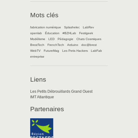
Mots clés
fabrication numérique
Splashelec
LabRev
openlab
Éducation
#BZHLab
Festigeek
Modélisme
LED
Pédagogie
Chats Cosmiques
BrestTech
FrenchTech
Arduino
doc@brest
WebTV
FutureMag
Les Petis Hackers
LabFab
entreprise
Liens
Les Petits Débrouillards Grand Ouest
IMT Atlantique
Partenaires