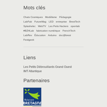
Mots clés
Chats Cosmiques
Modélisme
Pédagogie
LabFab
FutureMag
LED
entreprise
BrestTech
Splashelec
WebTV
Les Petis Hackers
openlab
#BZHLab
fabrication numérique
FrenchTech
LabRev
Éducation
Arduino
doc@brest
Festigeek
Liens
Les Petits Débrouillards Grand Ouest
IMT Atlantique
Partenaires