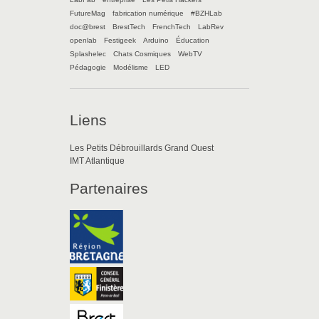
FutureMag
fabrication numérique
#BZHLab
doc@brest
BrestTech
FrenchTech
LabRev
openlab
Festigeek
Arduino
Éducation
Splashelec
Chats Cosmiques
WebTV
Pédagogie
Modélisme
LED
Liens
Les Petits Débrouillards Grand Ouest
IMT Atlantique
Partenaires