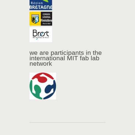
we are participants in the
international MIT fab lab
network