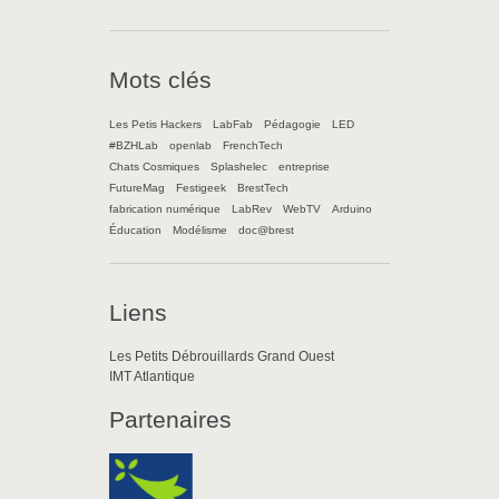
Mots clés
Les Petis Hackers
LabFab
Pédagogie
LED
#BZHLab
openlab
FrenchTech
Chats Cosmiques
Splashelec
entreprise
FutureMag
Festigeek
BrestTech
fabrication numérique
LabRev
WebTV
Arduino
Éducation
Modélisme
doc@brest
Liens
Les Petits Débrouillards Grand Ouest
IMT Atlantique
Partenaires