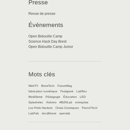
Presse
Revue de presse
Événements
Open Bidouille Camp
Science Hack Day Brest
Open Bidouille Camp Junior
Mots clés
WebTV
BrestTech
FutureMag
fabrication numérique
Festigeek
LabRev
Modélisme
Pédagogie
Éducation
LED
Splashelec
Arduino
#BZHLab
entreprise
Les Petis Hackers
Chats Cosmiques
FrenchTech
LabFab
doc@brest
openlab