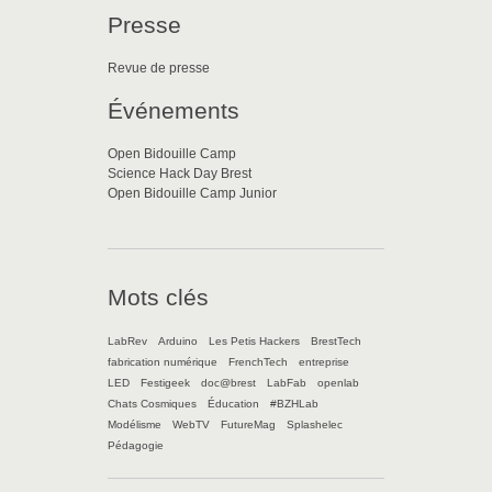
Presse
Revue de presse
Événements
Open Bidouille Camp
Science Hack Day Brest
Open Bidouille Camp Junior
Mots clés
LabRev
Arduino
Les Petis Hackers
BrestTech
fabrication numérique
FrenchTech
entreprise
LED
Festigeek
doc@brest
LabFab
openlab
Chats Cosmiques
Éducation
#BZHLab
Modélisme
WebTV
FutureMag
Splashelec
Pédagogie