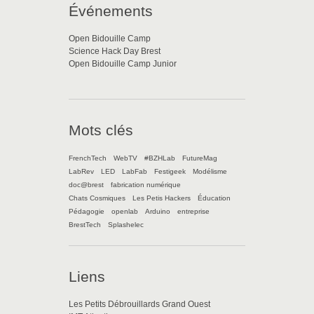
Événements
Open Bidouille Camp
Science Hack Day Brest
Open Bidouille Camp Junior
Mots clés
FrenchTech
WebTV
#BZHLab
FutureMag
LabRev
LED
LabFab
Festigeek
Modélisme
doc@brest
fabrication numérique
Chats Cosmiques
Les Petis Hackers
Éducation
Pédagogie
openlab
Arduino
entreprise
BrestTech
Splashelec
Liens
Les Petits Débrouillards Grand Ouest