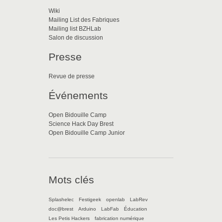
Wiki
Mailing List des Fabriques
Mailing list BZHLab
Salon de discussion
Presse
Revue de presse
Événements
Open Bidouille Camp
Science Hack Day Brest
Open Bidouille Camp Junior
Mots clés
Splashelec
Festigeek
openlab
LabRev
doc@brest
Arduino
LabFab
Éducation
Les Petis Hackers
fabrication numérique