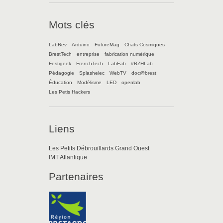
Mots clés
LabRev
Arduino
FutureMag
Chats Cosmiques
BrestTech
entreprise
fabrication numérique
Festigeek
FrenchTech
LabFab
#BZHLab
Pédagogie
Splashelec
WebTV
doc@brest
Éducation
Modélisme
LED
openlab
Les Petis Hackers
Liens
Les Petits Débrouillards Grand Ouest
IMT Atlantique
Partenaires